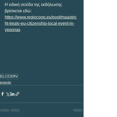
Η ειδική σελίδα της εκδήλωσης 
βρίσκεται εδώ:
https://www.regiocoop.eu/post/maastric
ht-treaty-eu-citizenship-local-event-in-
ypsonas
ELC
CERV
events