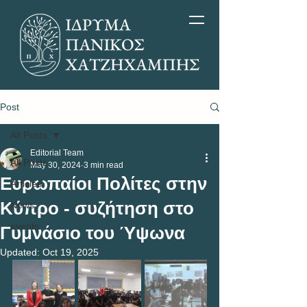
Post
All Posts
Editorial Team
All Posts
May 30, 2024
3 min read
Ευρωπαίοι Πολίτες στην
Articles
Κύπρο - συζήτηση στο
News
events
Γυμνάσιο του Ύψωνα
Updated:
Oct 19, 2025