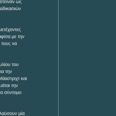
ότειναν ως 
αδικασιών 
μετέχοντες 
φίσα με την 
 τους να 
υλίου του 
ια την 
Μάαστριχτ και 
άται την 
να σύντομο 
ολαύσουν μία 