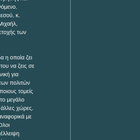
νόμενο.
σού, κ. 
ιχαήλ, 
ετοχής των 
 η οποία ζει 
του να ζεις σε 
ική για 
 των πολιτών 
ποιους τομείς 
το μεγάλο 
 άλλες χώρες.
αναφορικά με 
Όλοι 
έλλειψη 