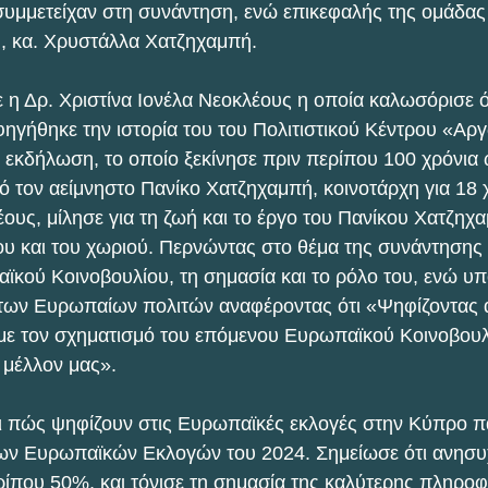
υμμετείχαν στη συνάντηση, ενώ επικεφαλής της ομάδας 
υ, κα. Χρυστάλλα Χατζηχαμπή.
 η Δρ. Χριστίνα Ιονέλα Νεοκλέους η οποία καλωσόρισε 
φηγήθηκε την ιστορία του του Πολιτιστικού Κέντρου «Αρ
εκδήλωση, το οποίο ξεκίνησε πριν περίπου 100 χρόνια 
ό τον αείμνηστο Πανίκο Χατζηχαμπή, κοινοτάρχη για 18 
ους, μίλησε για τη ζωή και το έργο του Πανίκου Χατζηχ
ου και του χωριού. Περνώντας στο θέμα της συνάντησης
κού Κοινοβουλίου, τη σημασία και το ρόλο του, ενώ υπ
των Ευρωπαίων πολιτών αναφέροντας ότι «Ψηφίζοντας α
με τον σχηματισμό του επόμενου Ευρωπαϊκού Κοινοβουλί
 μέλλον μας».
αι πώς ψηφίζουν στις Ευρωπαϊκές εκλογές στην Κύπρο π
 των Ευρωπαϊκών Εκλογών του 2024. Σημείωσε ότι ανησυχ
που 50%, και τόνισε τη σημασία της καλύτερης πληροφ