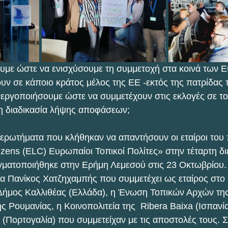
ουμε ώστε να ενισχύσουμε τη συμμετοχή στα κοινά των 
υν σε κάποιο κράτος μέλος της ΕΕ -εκτός της πατρίδας 
εργοποιήσουμε ώστε να συμμετέχουν στις εκλογές σε το
τη διαδικασία λήψης αποφάσεων;
 ερωτήματα που κλήθηκαν να απαντήσουν οι εταίροι του
izens (ELC) Ευρωπαίοι Τοπικοί Πολίτες» στην τέταρτη δι
ματοποιήθηκε στην Ερήμη Λεμεσού στις 23 Οκτωβρίου.
α Πανίκος Χατζηχαμπής που συμμετέχει ως εταίρος στο
 ο Δήμος Καλλιθέας (Ελλάδα), η Ένωση Τοπικών Αρχών τη
Ρουμανίας, η Κοινοπολιτεία της  Ribera Baixa (Ισπανία)
(Πορτογαλία) που συμμετείχαν με τις αποστολές τους. Σ