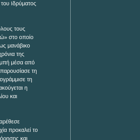
του Ιδρύματος 
όλους τους 
γώ» στο οποίο 
ως μανάβικο 
χρόνια της 
αμπή μέσα από 
 παρουσίασε τη 
ογράμμισε τη 
κούγεται η 
ου και 
αρέθεσε 
ία προκαλεί το 
όρησης και 