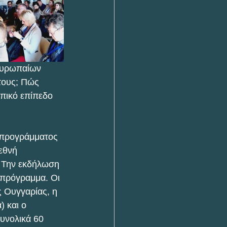
Ευρωπαίων 
τους; Πώς 
πικό επίπεδο 
 προγράμματος 
εθνή 
 Την εκδήλωση 
 πρόγραμμα. Οι 
ς Ουγγαρίας, η 
 και ο 
υνολικά 60 